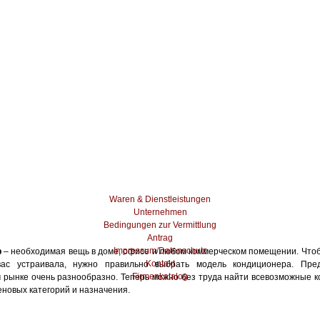
Waren & Dienstleistungen
Unternehmen
Bedingungen zur Vermittlung
Antrag
Impressum/Datenschutz
р
– необходимая вещь в доме, офисе и любом коммерческом помещении. Чтоб
Kontakt
вас устраивала, нужно правильно выбрать модель кондиционера. Пре
Firmenkatalog
 рынке очень разнообразно. Теперь можно без труда найти всевозможные 
новых категорий и назначения.