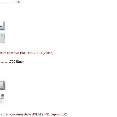
..................830
лит-система Ballu BSG-09H (Vision)
..............750 Шири
 сплит-система Ballu BSLI-12HN1 серии SDC