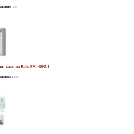
ьность по...
лит-система Ballu BFL-48HN1
ьность по...