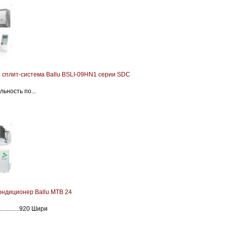
 сплит-система Ballu BSLI-09HN1 серии SDC
ьность по...
ондиционер Ballu MTB 24
..............920 Шири