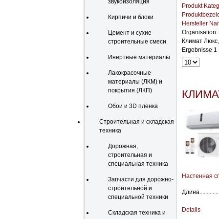
звукоизоляция
Produkt Kateg
Produktbezei
Кирпичи и блоки
Hersteller N
Organisation:
Цемент и сухие
Климат Люкс
строительные смеси
Ergebnisse 1 
Инертные материалы
Лакокрасочные
материалы (ЛКМ) и
покрытия (ЛКП)
КЛИМА
Обои и 3D пленка
Строительная и складская
техника
Дорожная,
строительная и
специальная техника
Настенная с
Запчасти для дорожно-
строительной и
Длина............
специальной техники
Details
Складская техника и