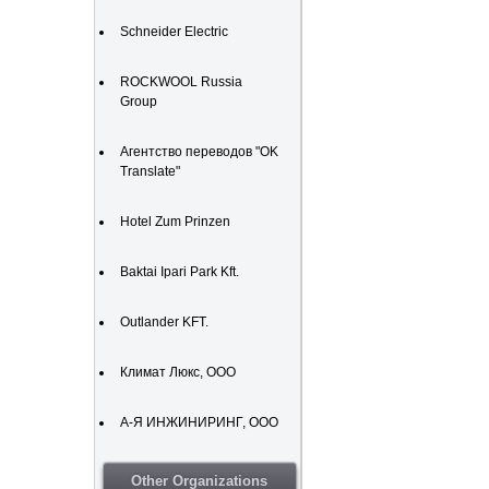
Schneider Electric
ROCKWOOL Russia
Group
Агентство переводов "OK
Translate"
Hotel Zum Prinzen
Baktai Ipari Park Kft.
Outlander KFT.
Климат Люкс, ООО
А-Я ИНЖИНИРИНГ, ООО
Other Organizations