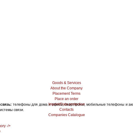
Goods & Services
About the Company
Placement Terms
Place an order
Imprint/Data protection
связь:
телефоны для дома и офиса, смартфоны, мобильные телефоны и ак
Contacts
истемы связи.
Companies Catalogue
ory -/+
e