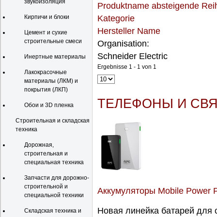
звукоизоляция
Produktname absteigende Rei
Кирпичи и блоки
Kategorie
Hersteller Name
Цемент и сухие
строительные смеси
Organisation:
Schneider Electric
Инертные материалы
Ergebnisse 1 - 1 von 1
Лакокрасочные
материалы (ЛКМ) и
покрытия (ЛКП)
ТЕЛЕФОНЫ И СВ
Обои и 3D пленка
Строительная и складская
техника
Дорожная,
строительная и
специальная техника
Запчасти для дорожно-
строительной и
Аккумуляторы Mobile Power Pa
специальной техники
Новая линейка батарей для 
Складская техника и