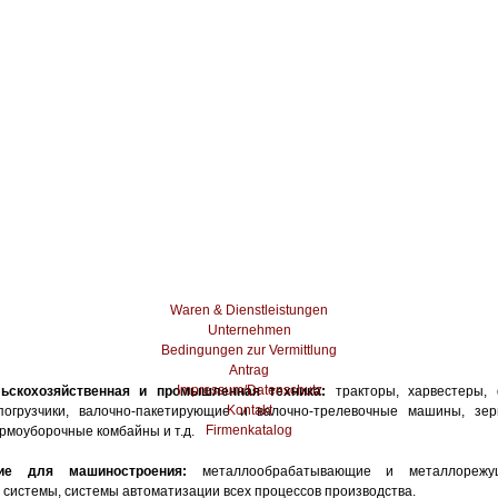
Waren & Dienstleistungen
Unternehmen
Bedingungen zur Vermittlung
Antrag
Impressum/Datenschutz
льскохозяйственная и промышленная техника:
тракторы, харвестеры, 
Kontakt
огрузчики, валочно-пакетирующие и валочно-трелевочные машины, зе
Firmenkatalog
рмоуборочные комбайны и т.д.
ние для машиностроения:
металлообрабатывающие и металлорежущ
 системы, системы автоматизации всех процессов производства.