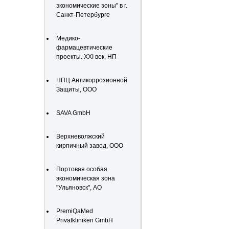
экономические зоны" в г.
Санкт-Петербурге
Медико-
фармацевтические
проекты. XXI век, НП
НПЦ Антикоррозионной
Защиты, ООО
SAVA GmbH
Верхневолжский
кирпичный завод, ООО
Портовая особая
экономическая зона
"Ульяновск", АО
PremiQaMed
Privatkliniken GmbH