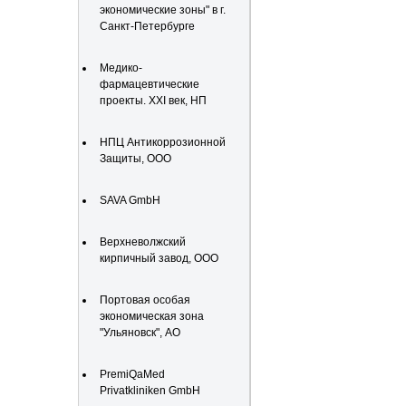
экономические зоны" в г.
Санкт-Петербурге
Медико-
фармацевтические
проекты. XXI век, НП
НПЦ Антикоррозионной
Защиты, ООО
SAVA GmbH
Верхневолжский
кирпичный завод, ООО
Портовая особая
экономическая зона
"Ульяновск", АО
PremiQaMed
Privatkliniken GmbH