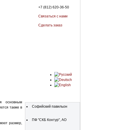
+7 (812) 620-36-50
Связаться с нами
Сделать заказ
Organisationen
я основным
Софийский павильон
ются также в
ПФ "СКБ Контур", АО
меют размер,