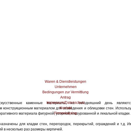
Waren & Dienstleistungen
Unternehmen
Bedingungen zur Vermittlung
Antrag
Impressum/Datenschutz
кусственные каменные материалы, на сегодняшний день являютс
Kontakt
м конструкционным материалом для возведения и облицовки стен. Использу
Firmenkatalog
оративного материала фигурной, узорной, глазурованной и лекальной кладки.
азначены для кладки стен, перегородок, перекрытий, ограждений и т.д. И
 в несколько раз размеры кирпичей.