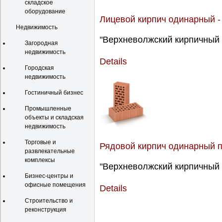
складское
оборудование
Лицевой кирпич одинарный -
Недвижимость
"Верхневолжский кирпичный з
Загородная
недвижимость
Details
Городская
недвижимость
Гостиничный бизнес
Промышленные
объекты и складская
недвижимость
Торговые и
Рядовой кирпич одинарный п
развлекательные
комплексы
"Верхневолжский кирпичный з
Бизнес-центры и
офисные помещения
Details
Строительство и
реконструкция