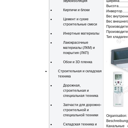
звукоизоляция
Ширина............
Высота............
Кирпичи и блоки
Инвертор.........
Вес внутреннег
Цемент и сухие
Вес внешнего бл
строительные смеси
Производител
Производител
Инертные материалы
Тип хладагента.
Лакокрасочные
материалы (ЛКМ) и
покрытия (ЛКП)
Обои и 3D пленка
Строительная и складская
техника
Дорожная,
строительная и
специальная техника
Запчасти для дорожно-
строительной и
специальной техники
Organisation:
Beschreibung
Складская техника и
Канальные 