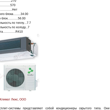
.............270
.............570
..............Нет
о блока..........34.00
ок..............56.00
ьность по теплу....7.7
ьность по холоду...7
................R410
Климат Люкс, ООО
сплит-системы представляют собой кондиционеры скрытого типа. Они