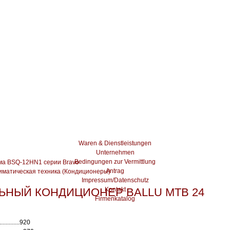
Waren & Dienstleistungen
Unternehmen
Bedingungen zur Vermittlung
ма BSQ-12HN1 серии Bravo
Antrag
лиматическая техника (Кондиционеры)
Impressum/Datenschutz
ЬНЫЙ КОНДИЦИОНЕР BALLU MTB 24
Kontakt
Firmenkatalog
............920