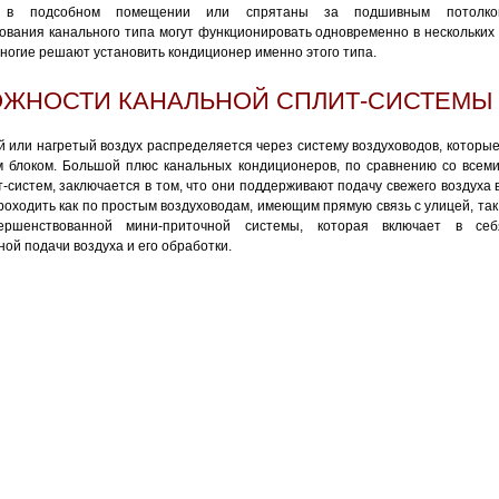
 в подсобном помещении или спрятаны за подшивным потолко
ования канального типа могут функционировать одновременно в нескольких
ногие решают установить кондиционер именно этого типа.
ЖНОСТИ КАНАЛЬНОЙ СПЛИТ-СИСТЕМЫ
 или нагретый воздух распределяется через систему воздуховодов, которы
м блоком. Большой плюс канальных кондиционеров, по сравнению со всем
-систем, заключается в том, что они поддерживают подачу свежего воздуха
оходить как по простым воздуховодам, имеющим прямую связь с улицей, та
ершенствованной мини-приточной системы, которая включает в се
ой подачи воздуха и его обработки.