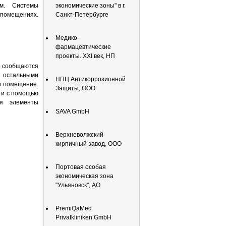
м. Системы
экономические зоны" в г.
 помещениях.
Санкт-Петербурге
Медико-
фармацевтические
проекты. XXI век, НП
е сообщаются
и остальными
НПЦ Антикоррозионной
 в помещение.
Защиты, ООО
к и с помощью
бя элементы
SAVA GmbH
Верхневолжский
кирпичный завод, ООО
Портовая особая
экономическая зона
"Ульяновск", АО
PremiQaMed
Privatkliniken GmbH