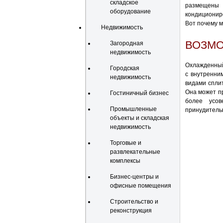
складское
размещены
оборудование
кондиционир
Вот почему м
Недвижимость
ВОЗМО
Загородная
недвижимость
Охлажденный
Городская
с внутренни
недвижимость
видами сплит
Она может пр
Гостиничный бизнес
более усов
Промышленные
принудительн
объекты и складская
недвижимость
Торговые и
развлекательные
комплексы
Бизнес-центры и
офисные помещения
Строительство и
реконструкция