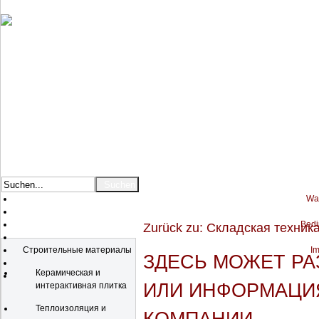
War
Bedi
Zurück zu: Складская техник
Katalog
Строительные материалы
Im
ЗДЕСЬ МОЖЕТ Р
Керамическая и
ИЛИ ИНФОРМАЦИЯ
интерактивная плитка
Теплоизоляция и