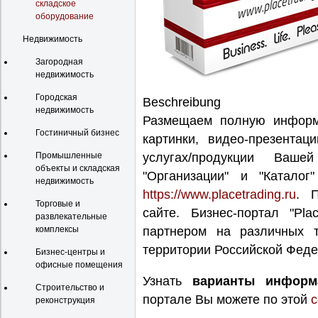
складское
оборудование
Недвижимость
Загородная
недвижимость
Городская
Beschreibung
недвижимость
Размещаем полную информа
Гостиничный бизнес
картинки, видео-презентац
Промышленные
услугах/продукции Ваше
объекты и складская
"Организации" и "Каталог"
недвижимость
https://www.placetrading.ru
. 
Торговые и
сайте. Бизнес-портал "Pl
развлекательные
комплексы
партнером на различных 
территории Российской Феде
Бизнес-центры и
офисные помещения
Узнать
варианты информ
Строительство и
портале Вы можете по этой
с
реконструкция