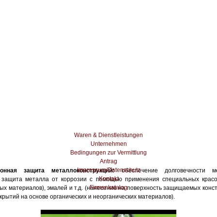
Waren & Dienstleistungen
Unternehmen
Bedingungen zur Vermittlung
Antrag
Impressum/Datenschutz
ионная защита металлоконструкций:
обеспечение долговечности ме
Kontakt
; защита металла от коррозии с помощью применения специальных красо
Firmenkatalog
ых материалов), эмалей и т.д. (нанесение на поверхность защищаемых конс
рытий на основе органических и неорганических материалов).