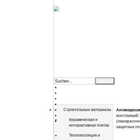
Katalog
Строительные материалы
Антикорроз
конструкций
Керамическая и
(лакокрасочн
интерактивная плитка
защитных пок
Теплоизоляция и