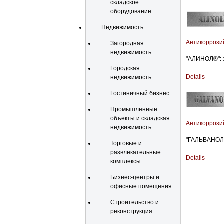
складское
оборудование
Недвижимость
Антикоррози
Загородная
недвижимость
"АЛИНОЛ®": 
Городская
Details
недвижимость
Гостиничный бизнес
Промышленные
объекты и складская
Антикоррози
недвижимость
"ГАЛЬВАНОЛ®"
Торговые и
развлекательные
Details
комплексы
Бизнес-центры и
офисные помещения
Строительство и
реконструкция