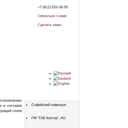
+7 (812) 620-36-50
Связаться с нами
Сделать заказ
Organisationen
таллических
Софийский павильон
к и составов
трукций слоев
ПФ "СКБ Контур", АО