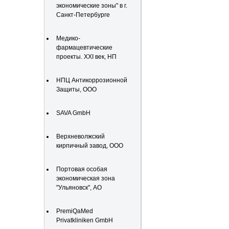
экономические зоны" в г.
Санкт-Петербурге
Медико-
фармацевтические
проекты. XXI век, НП
НПЦ Антикоррозионной
Защиты, ООО
SAVA GmbH
Верхневолжский
кирпичный завод, ООО
Портовая особая
экономическая зона
"Ульяновск", АО
PremiQaMed
Privatkliniken GmbH