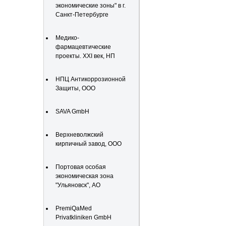
экономические зоны" в г.
Санкт-Петербурге
Медико-
фармацевтические
проекты. XXI век, НП
НПЦ Антикоррозионной
Защиты, ООО
SAVA GmbH
Верхневолжский
кирпичный завод, ООО
Портовая особая
экономическая зона
"Ульяновск", АО
PremiQaMed
Privatkliniken GmbH