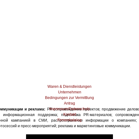
Waren & Dienstleistungen
Unternehmen
Bedingungen zur Vermittlung
Antrag
Impressum/Datenschutz
оммуникации и реклама:
PR-сопровождение проектов; продвижение делов
Kontakt
; информационная поддержка; подготовка PR-материалов; сопровожде
Firmenkatalog
нной кампанией в СМИ, распространение информации о компаниях; 
тосессий и пресс-мероприятий; реклама и маркетинговые коммуникации.