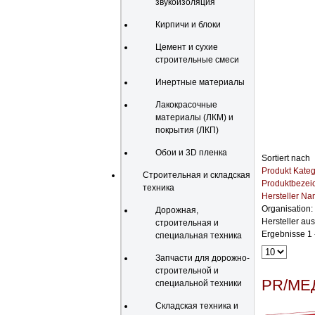
звукоизоляция
Кирпичи и блоки
Цемент и сухие
строительные смеси
Инертные материалы
Лакокрасочные
материалы (ЛКМ) и
покрытия (ЛКП)
Обои и 3D пленка
Sortiert nach
Produkt Kateg
Строительная и складская
Produktbezei
техника
Hersteller N
Organisation:
Дорожная,
Hersteller au
строительная и
Ergebnisse 1 
специальная техника
Запчасти для дорожно-
строительной и
PR/МЕ
специальной техники
Складская техника и