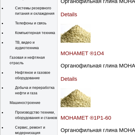
Органофильная глина МОНАМ
Системы резервного
питания и охлаждения
Details
Телефоны и связь
Компьютерная техника
ТВ, видео и
аудиотехника
МОНАМЕТ ®1О4
Газовая и нефтяная
отрасль
Органофильная глина МОНАМ
Нефтяное и газовое
оборудование
Details
Добыча и переработка
нефти и газа
Машиностроение
Производство техники,
МОНАМЕТ ®1Р1-60
оборудования и станков
Сервис, ремонт и
Органофильная глина МОНАМ
модернизация