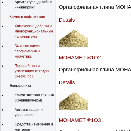
Архитектура, дизайн и
Органофильная глина МОНАМ
инжиниринг
Химия и нефтехимия
Details
Химические добавки и
многофункциональные
наполнители
Бытовая химия,
парфюмерия и
косметика
МОНАМЕТ ®1О2
Переработка и
Органофильная глина МОНАМ
утилизация отходов
(Recycling)
Details
Электроника
Климатическая техника
(Кондиционеры)
Автоматизация и
управление
МОНАМЕТ ®1О3
Средства измерения и
контроля