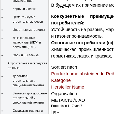
звукоизоляция
В будущем их применение мо
Кирпичи и блоки
Конкурентные преимущ
Цемент и сухие
строительные смеси
потребителей:
Устойчивость на разрыв, жар
Инертные материалы
и газонепроницаемость.
Лакокрасочные
Основные потребители (с
материалы (ЛКМ) и
покрытия (ЛКП)
Химическая промышленность
Обои и 3D пленка
герметиках, лаках и красках,
Строительная и складская
Sortiert nach
техника
Produktname absteigende Rei
Дорожная,
Kategorie
строительная и
специальная техника
Hersteller Name
Organisation:
Запчасти для дорожно-
строительной и
МЕТАКЛЭЙ, АО
специальной техники
Ergebnisse 1 - 7 von 7
Складская техника и