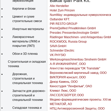
Baktai Ipari Park Kft.
звукоизоляция
Alle Hersteller
Кирпичи и блоки
Hotel Zum Prinzen
NumWay: индивидуальные нумерологическ
Цемент и сухие
Outlander KFT.
строительные смеси
PIR RESTO GROUP
PremiQaMed Privatkliniken GmbH
Инертные материалы
Presstec Pressentechnologie GmbH
Лакокрасочные
Rädlinger Maschinen- und Anlagenbau Gmb
материалы (ЛКМ) и
ROCKWOOL Russia Group
покрытия (ЛКП)
SAVA GmbH
Schneider Electric
Обои и 3D пленка
VK PHYSIO
Werkzeugmaschinenbau Sinsheim GmbH
Строительная и складская
А-Я ИНЖИНИРИНГ, ООО
техника
Агентство переводов "OK Translate"
Верхневолжский кирпичный завод, ООО
Дорожная,
ВИКТОРИЯ консалт, ООО
строительная и
Декор Камень, ООО
специальная техника
Киностудия "Ленфильм", ОАО
Климат Люкс, ООО
Запчасти для дорожно-
ЛАССЕЛСБЕРГЕР, ООО
строительной и
Медико-фармацевтические проекты. XXI ве
специальной техники
МЕТАКЛЭЙ, АО
Складская техника и
НПЦ Антикоррозионной Защиты, ООО