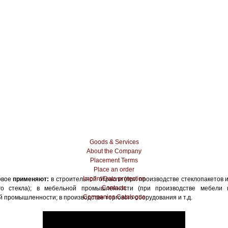
Goods & Services
About the Company
Placement Terms
Place an order
Imprint/Data protection
овое
применяют:
в строительной отрасли (при производстве стеклопакетов 
Contacts
го стекла); в мебельной промышленности (при производстве мебели 
Companies Catalogue
 промышленности; в производстве торгового оборудования и т.д.