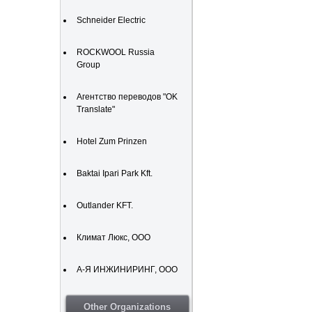
Schneider Electric
ROCKWOOL Russia
Group
Агентство переводов "OK
Translate"
Hotel Zum Prinzen
Baktai Ipari Park Kft.
Outlander KFT.
Климат Люкс, ООО
А-Я ИНЖИНИРИНГ, ООО
Other Organizations