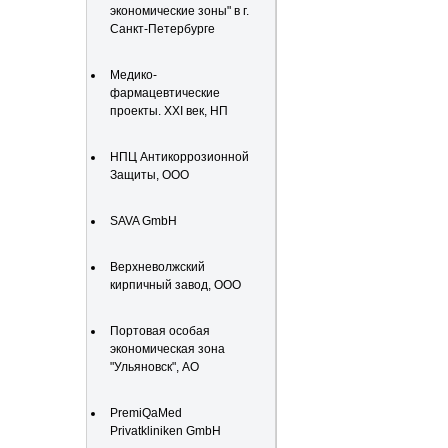
экономические зоны" в г.
Санкт-Петербурге
Медико-
фармацевтические
проекты. XXI век, НП
НПЦ Антикоррозионной
Защиты, ООО
SAVA GmbH
Верхневолжский
кирпичный завод, ООО
Портовая особая
экономическая зона
"Ульяновск", АО
PremiQaMed
Privatkliniken GmbH