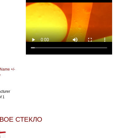
 Name +/-
e
cturer
f 1
ВОЕ СТЕКЛО