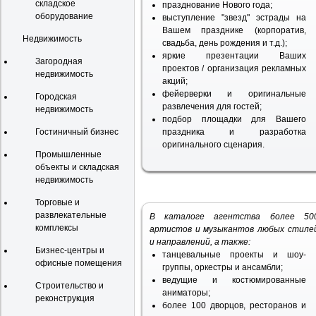
складское
празднование Нового года;
оборудование
выступление "звезд" эстрады на
Вашем празднике (корпоратив,
Недвижимость
свадьба, день рождения и т.д.);
яркие презентации Ваших
Загородная
проектов / организация рекламных
недвижимость
акций;
фейерверки и оригинальные
Городская
развлечения для гостей;
недвижимость
подбор площадки для Вашего
Гостиничный бизнес
праздника и разработка
оригинального сценария.
Промышленные
объекты и складская
недвижимость
Торговые и
развлекательные
В каталоге агентства более 50
комплексы
артистов и музыкантов любых стиле
и направлений, а также:
Бизнес-центры и
танцевальные проекты и шоу-
офисные помещения
группы, оркестры и ансамбли;
ведущие и костюмированные
Строительство и
аниматоры;
реконструкция
более 100 дворцов, ресторанов и