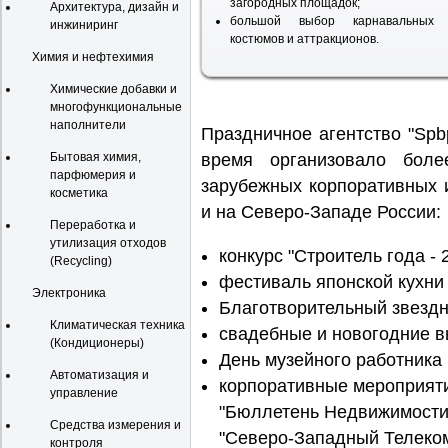
загородных площадок;
Архитектура, дизайн и
большой выбор карнавальных
инжиниринг
костюмов и аттракционов.
Химия и нефтехимия
Химические добавки и
многофункциональные
наполнители
Праздничное агентство "Spbp
Бытовая химия,
время организовало боле
парфюмерия и
зарубежных корпоративных и
косметика
и на Северо-Западе России:
Переработка и
утилизация отходов
конкурс "Строитель года - 
(Recycling)
фестиваль японской кухни
Электроника
Благотворительный звездн
Климатическая техника
свадебные и новогодние в
(Кондиционеры)
День музейного работника 
Автоматизация и
корпоративные мероприятия
управление
"Бюллетень Недвижимости"
Средства измерения и
"Северо-Западный Телеком"
контроля