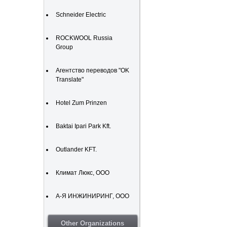
Schneider Electric
ROCKWOOL Russia
Group
Агентство переводов "OK
Translate"
Hotel Zum Prinzen
Baktai Ipari Park Kft.
Outlander KFT.
Климат Люкс, ООО
А-Я ИНЖИНИРИНГ, ООО
Other Organizations