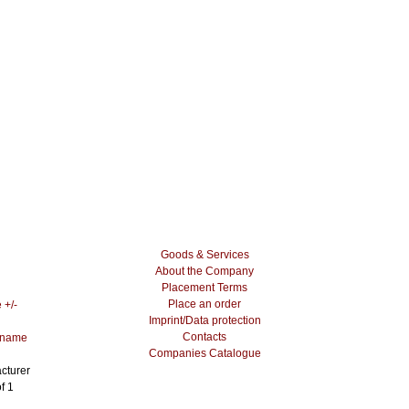
Goods & Services
About the Company
Placement Terms
Place an order
 +/-
Imprint/Data protection
Contacts
 name
Companies Catalogue
cturer
f 1