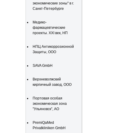
экономические зоны" в г.
Санкт-Петербурге
Медико-
фармацевтические
проекты. XXI век, НП
НПЦ Антикоррозионной
Защиты, ООО
SAVA GmbH
Верхневолжский
кирпичный завод, ООО
Портовая особая
экономическая зона
"Ульяновск", АО
PremiQaMed
Privatkliniken GmbH