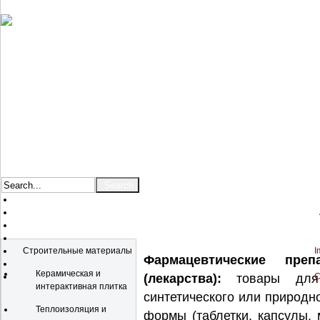
Catalog
Строительные материалы
I
Фармацевтические пре
Керамическая и
(лекарства):
товары для з
C
интерактивная плитка
синтетического или природн
Теплоизоляция и
формы (таблетки, капсулы, 