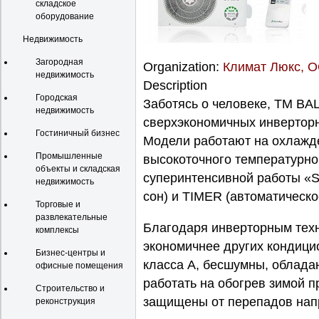
складское
оборудование
Недвижимость
Загородная
Organization:
Климат Люкс, 
недвижимость
Description
Городская
Заботясь о человеке, TM BA
недвижимость
сверхэкономичных инверторны
Гостиничный бизнес
Модели работают на охлажд
Промышленные
высокоточного температурно
объекты и складская
суперинтенсивной работы 
недвижимость
сон) и TIMER (автоматическ
Торговые и
развлекательные
Благодаря инверторным тех
комплексы
экономичнее других кондици
Бизнес-центры и
класса А, бесшумны, облада
офисные помещения
работать на обогрев зимой п
Строительство и
защищены от перепадов напр
реконструкция