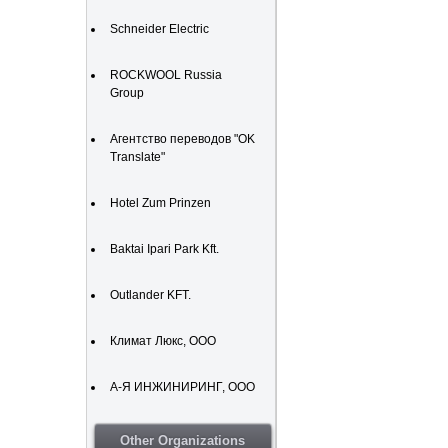
Schneider Electric
ROCKWOOL Russia
Group
Агентство переводов "OK
Translate"
Hotel Zum Prinzen
Baktai Ipari Park Kft.
Outlander KFT.
Климат Люкс, ООО
А-Я ИНЖИНИРИНГ, ООО
Other Organizations