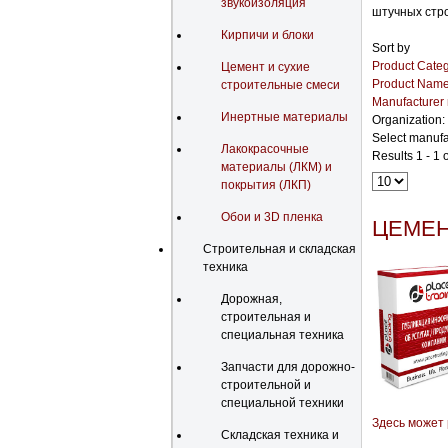
звукоизоляция
штучных стро
Кирпичи и блоки
Sort by
Product Categ
Цемент и сухие
Product Nam
строительные смеси
Manufacturer
Инертные материалы
Organization:
Select manufa
Лакокрасочные
Results 1 - 1 o
материалы (ЛКМ) и
покрытия (ЛКП)
Обои и 3D пленка
ЦЕМЕН
Строительная и складская
техника
Дорожная,
строительная и
специальная техника
Запчасти для дорожно-
строительной и
специальной техники
Здесь может
Складская техника и