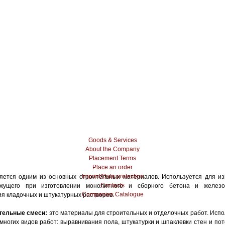
Goods & Services
About the Company
Placement Terms
Place an order
Imprint/Data protection
ется одним из основных строительных материалов. Используется для из
Contacts
яжущего при изготовлении монолитного и сборного бетона и железо
Companies Catalogue
я кладочных и штукатурных растворов.
тельные смеси:
это материалы для строительных и отделочных работ. Испо
ногих видов работ: выравнивания пола, штукатурки и шпаклевки стен и пот