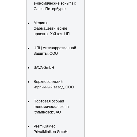
экономические зоны" в г.
Санкт-Петербурге
Медико-
фармацевтические
проекты. XXI век, НП
НПЦ Антикоррозионной
Защиты, ООО
SAVA GmbH
Верхневолжский
кирпичный завод, ООО
Портовая особая
экономическая зона
"Ульяновск", АО
PremiQaMed
Privatkliniken GmbH