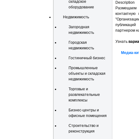
складское
Description
оборудование
Размещаем п
контактную 
Недвижимость
"Организаци
публикаций 
Загородная
партнером н
недвижимость
Узнать
вари
Городская
недвижимость
Медиа-ки
Гостиничный бизнес
Промышленные
объекты и складская
недвижимость
Торговые и
развлекательные
комплексы
Бизнес-центры и
офисные помещения
Строительство и
реконструкция