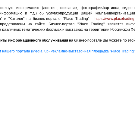
олную информацию (логотип, описание, фотографии/картинки, видео-
информацию и т.д.) об услугах/продукции Вашей компании/организаци
и" и "Каталог" на бизнес-портале "Place Trading" -
https://www.placetrading
представлены на сайте. Бизнес-портал "Place Trading" является ин
а различных тематических форумах и выставках на территории Российской Ф
анты информационного обслуживания
на бизнес-портале Вы можете по это
т
нашего портала (Media Kit - Рекламно-выставочная площадка "Place Trading"