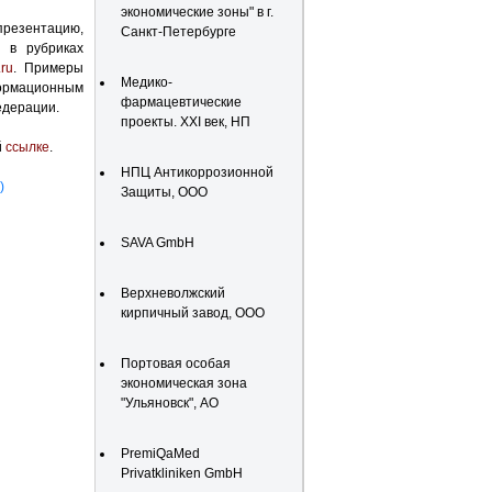
экономические зоны" в г.
презентацию,
Санкт-Петербурге
и в рубриках
.ru
. Примеры
Медико-
формационным
фармацевтические
едерации.
проекты. XXI век, НП
й
ссылке
.
НПЦ Антикоррозионной
)
Защиты, ООО
SAVA GmbH
Верхневолжский
кирпичный завод, ООО
Портовая особая
экономическая зона
"Ульяновск", АО
PremiQaMed
Privatkliniken GmbH