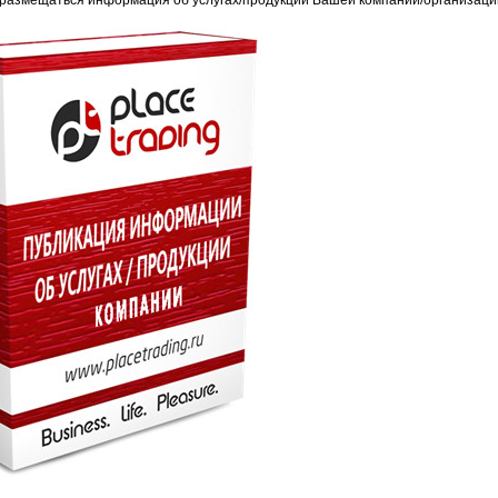
 размещаться информация об услугах/продукции Вашей компании/организаци