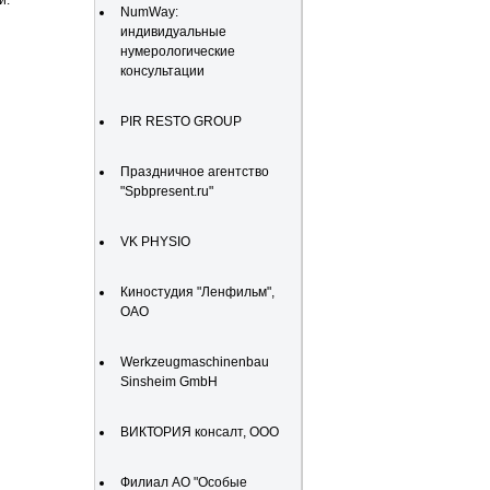
и.
NumWay:
индивидуальные
нумерологические
консультации
PIR RESTO GROUP
Праздничное агентство
"Spbpresent.ru"
VK PHYSIO
Киностудия "Ленфильм",
ОАО
Werkzeugmaschinenbau
Sinsheim GmbH
ВИКТОРИЯ консалт, ООО
Филиал АО "Особые