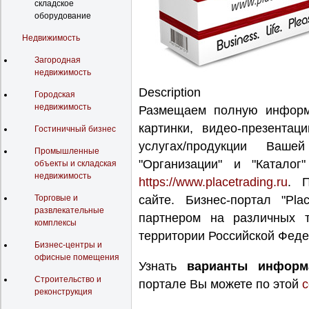
складское
оборудование
Недвижимость
Загородная
недвижимость
Description
Городская
недвижимость
Размещаем полную информа
картинки, видео-презентац
Гостиничный бизнес
услугах/продукции Ваше
Промышленные
"Организации" и "Каталог"
объекты и складская
недвижимость
https://www.placetrading.ru
. 
Торговые и
сайте. Бизнес-портал "Pl
развлекательные
партнером на различных 
комплексы
территории Российской Феде
Бизнес-центры и
офисные помещения
Узнать
варианты информ
Строительство и
портале Вы можете по этой
с
реконструкция