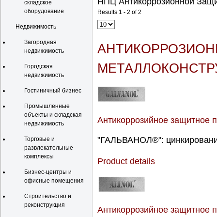
НПЦ Антикоррозионной Защ
складское
оборудование
Results 1 - 2 of 2
Недвижимость
Загородная
АНТИКОРРОЗИОН
недвижимость
МЕТАЛЛОКОНСТР
Городская
недвижимость
Гостиничный бизнес
Промышленные
объекты и складская
Антикоррозийное защитное 
недвижимость
"ГАЛЬВАНОЛ®": цинкирование
Торговые и
развлекательные
комплексы
Product details
Бизнес-центры и
офисные помещения
Строительство и
реконструкция
Антикоррозийное защитное 