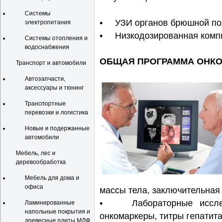
Системы
• УЗИ органов брюшной по
электропитания
• Низкодозированная компь
Системы отопления и
водоснабжения
ОБЩАЯ ПРОГРАММА ОНК
Транспорт и автомобили
Автозапчасти,
аксессуары и тюнинг
Транспортные
перевозки и логистика
Новые и подержанные
автомобили
Мебель, лес и
деревообработка
Мебель для дома и
офиса
массы тела, заключительная
• Лабораторные исследо
Ламинированные
напольные покрытия и
онкомаркеры, титры гепатита, 
древесные плиты МДФ,