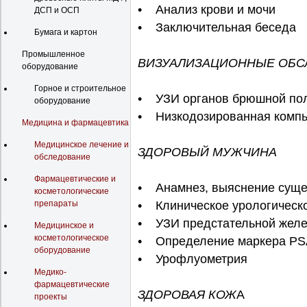
• Анализ крови и мочи
ДСП и ОСП
• Заключительная беседа
Бумага и картон
Промышленное
ВИЗУАЛИЗАЦИОННЫЕ ОБС
оборудование
Горное и строительное
• УЗИ органов брюшной по
оборудование
• Низкодозированная компь
Медицина и фармацевтика
Медицинское лечение и
ЗДОРОВЫЙ МУЖЧИНА
обследование
Фармацевтические и
• Анамнез, выяснение суще
косметологические
препараты
• Клиническое урологическ
• УЗИ предстательной жел
Медицинское и
косметологическое
• Определение маркера PS
оборудование
• Урофлуометрия
Медико-
фармацевтические
ЗДОРОВАЯ КОЖ
А
проекты