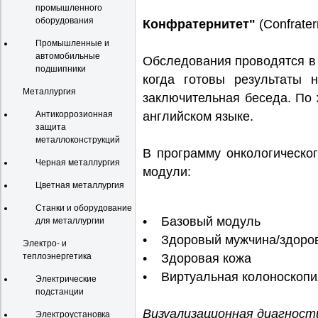
промышленного
оборудования
Конфратернитет"
(Confrater
Промышленные и
автомобильные
Обследования проводятся в 
подшипники
когда готовы результаты 
Металлургия
заключительная беседа. По
Антикоррозионная
английском языке.
защита
металлоконструкций
В программу онкологическо
Черная металлургия
модули:
Цветная металлургия
Станки и оборудование
• Базовый модуль
для металлургии
• Здоровый мужчина/здоро
Электро- и
теплоэнергетика
• Здоровая кожа
• Виртуальная колоноско
Электрические
подстанции
Визуализационная диагност
Электроустановка