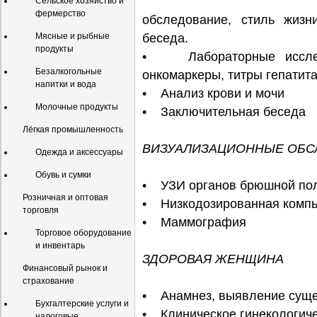
Сельское хозяйство и
фермерство
обследование, стиль жизн
Мясные и рыбные
беседа.
продукты
• Лабораторные исследо
Безалкогольные
онкомаркеры, титры гепатита, 
напитки и вода
• Анализ крови и мочи
Молочные продукты
• Заключительная беседа
Лёгкая промышленность
ВИЗУАЛИЗАЦИОННЫЕ ОБС
Одежда и аксессуары
Обувь и сумки
• УЗИ органов брюшной по
Розничная и оптовая
• Низкодозированная компь
торговля
• Маммография
Торговое оборудование
и инвентарь
ЗДОРОВАЯ ЖЕНЩИНА
Финансовый рынок и
страхование
• Анамнез, выявление суще
Бухгалтерские услуги и
• Клиническое гинекологич
налоговые