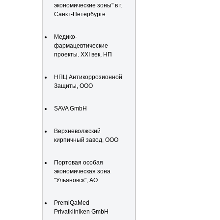
экономические зоны" в г.
Санкт-Петербурге
Медико-
фармацевтические
проекты. XXI век, НП
НПЦ Антикоррозионной
Защиты, ООО
SAVA GmbH
Верхневолжский
кирпичный завод, ООО
Портовая особая
экономическая зона
"Ульяновск", АО
PremiQaMed
Privatkliniken GmbH