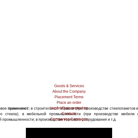
Goods & Services
About the Company
Placement Terms
Place an order
Imprint/Data protection
овое
применяют:
в строительной отрасли (при производстве стеклопакетов 
Contacts
го стекла); в мебельной промышленности (при производстве мебели 
Companies Catalogue
 промышленности; в производстве торгового оборудования и т.д.