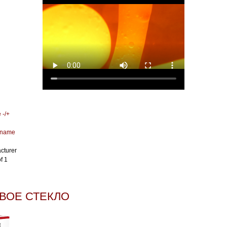
 -/+
 name
cturer
f 1
ВОЕ СТЕКЛО