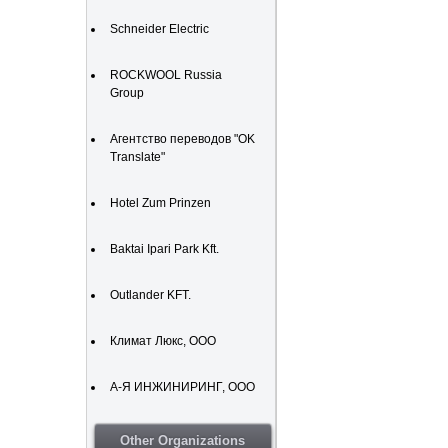
Schneider Electric
ROCKWOOL Russia
Group
Агентство переводов "OK
Translate"
Hotel Zum Prinzen
Baktai Ipari Park Kft.
Outlander KFT.
Климат Люкс, ООО
А-Я ИНЖИНИРИНГ, ООО
Other Organizations