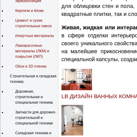
звукоизоляция
для облицовки стен и пола,
Кирпичи и блоки
квадратные плитки, так и сл
Цемент и сухие
строительные смеси
Живая, жидкая или интера
в сфере отделки интерьеро
Инертные материалы
своего уникального свойства
Лакокрасочные
на малейшее прикосновение
материалы (ЛКМ) и
покрытия (ЛКП)
специальной капсулы, созда
Обои и 3D пленка
Строительная и складская
техника
Дорожная,
LB ДИЗАЙН ВАННЫХ КОМН
строительная и
специальная техника
Запчасти для дорожно-
строительной и
специальной техники
Складская техника и