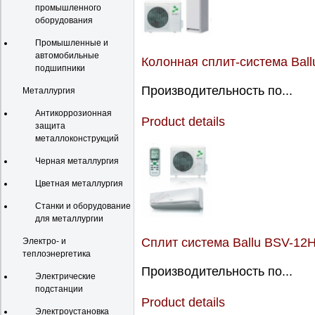
промышленного
оборудования
Промышленные и
автомобильные
Колонная сплит-система Bal
подшипники
Производительность по...
Металлургия
Антикоррозионная
Product details
защита
металлоконструкций
Черная металлургия
Цветная металлургия
Станки и оборудование
для металлургии
Сплит система Ballu BSV-12
Электро- и
теплоэнергетика
Производительность по...
Электрические
подстанции
Product details
Электроустановка