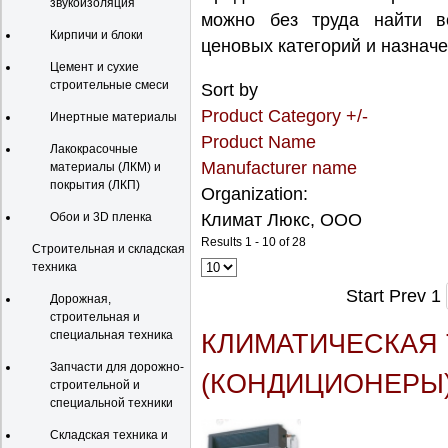
звукоизоляция
можно без труда найти в
Кирпичи и блоки
ценовых категорий и назначе
Цемент и сухие
строительные смеси
Sort by
Product Category +/-
Инертные материалы
Product Name
Лакокрасочные
Manufacturer name
материалы (ЛКМ) и
покрытия (ЛКП)
Organization:
Обои и 3D пленка
Климат Люкс, ООО
Results 1 - 10 of 28
Строительная и складская
техника
Start
Prev
1
Дорожная,
строительная и
специальная техника
КЛИМАТИЧЕСКАЯ
Запчасти для дорожно-
(КОНДИЦИОНЕРЫ
строительной и
специальной техники
Складская техника и