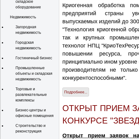
складское
Криогенная обработка по
оборудование
предприятий страны ув
Недвижимость
выпускаемых изделий до 30
Загородная
"Технология криогенной обр
недвижимость
так и крупных промышлен
Городская
технолог НПЦ "КриоТехРесурс
недвижимость
повышении ресурса, про
Гостиничный бизнес
принципиально ином уровне о
Промышленные
производителям не только
объекты и складская
конкурентоспособными".
недвижимость
Торговые и
Подробнее...
развлекательные
комплексы
ОТКРЫТ ПРИЕМ З
Бизнес-центры и
офисные помещения
КОНКУРСЕ "ЗВЕЗД
Строительство и
реконструкция
Открыт прием заявок на