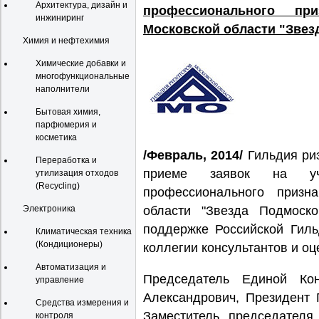
Архитектура, дизайн и
профессионального пр
инжиниринг
Московской области "Звезд
Химия и нефтехимия
Химические добавки и
многофункциональные
наполнители
Бытовая химия,
парфюмерия и
косметика
/Февраль, 2014/
Гильдия риэ
Переработка и
приеме заявок на уч
утилизация отходов
(Recycling)
профессионального призн
Электроника
области "Звезда Подмоско
поддержке Российской Гиль
Климатическая техника
(Кондиционеры)
коллегии консультантов и о
Автоматизация и
Председатель Единой Ко
управление
Александрович, Президент 
Средства измерения и
Заместитель председателя
контроля