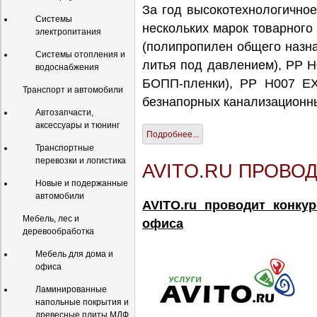
За год высокотехнологичное
Системы
нескольких марок товарного
электропитания
(полипропилен общего назна
Системы отопления и
литья под давлением), PP 
водоснабжения
БОПП-пленки), PP H007 EX
Транспорт и автомобили
безнапорных канализационны
Автозапчасти,
аксессуары и тюнинг
Подробнее...
Транспортные
перевозки и логистика
AVITO.RU ПРОВО
Новые и подержанные
автомобили
AVITO.ru проводит конку
Мебель, лес и
офиса
деревообработка
Мебель для дома и
офиса
Ламинированные
напольные покрытия и
древесные плиты МДФ,