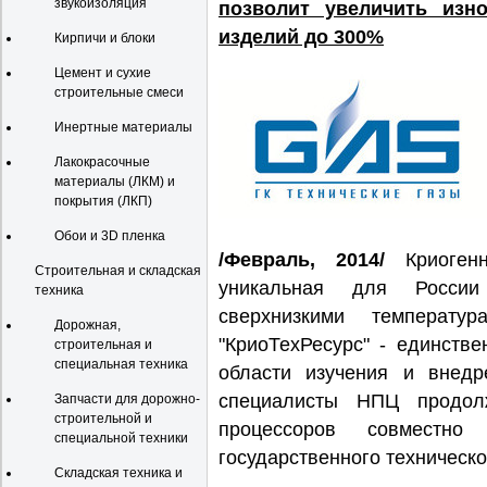
звукоизоляция
позволит увеличить изн
изделий до 300%
Кирпичи и блоки
Цемент и сухие
строительные смеси
Инертные материалы
Лакокрасочные
материалы (ЛКМ) и
покрытия (ЛКП)
Обои и 3D пленка
/Февраль, 2014/
Криогенн
Строительная и складская
уникальная для России
техника
сверхнизкими температур
Дорожная,
"КриоТехРесурс" - единств
строительная и
специальная техника
области изучения и внедр
специалисты НПЦ продол
Запчасти для дорожно-
строительной и
процессоров совместн
специальной техники
государственного техническо
Складская техника и