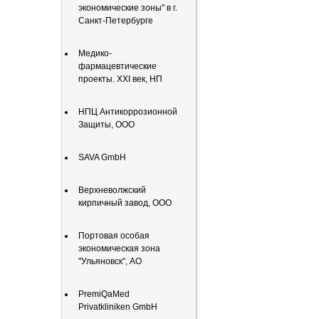
экономические зоны" в г.
Санкт-Петербурге
Медико-
фармацевтические
проекты. XXI век, НП
НПЦ Антикоррозионной
Защиты, ООО
SAVA GmbH
Верхневолжский
кирпичный завод, ООО
Портовая особая
экономическая зона
"Ульяновск", АО
PremiQaMed
Privatkliniken GmbH