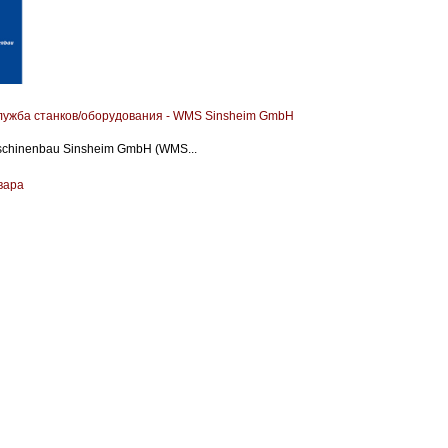
лужба станков/оборудования - WMS Sinsheim GmbH
chinenbau Sinsheim GmbH (WMS...
вара