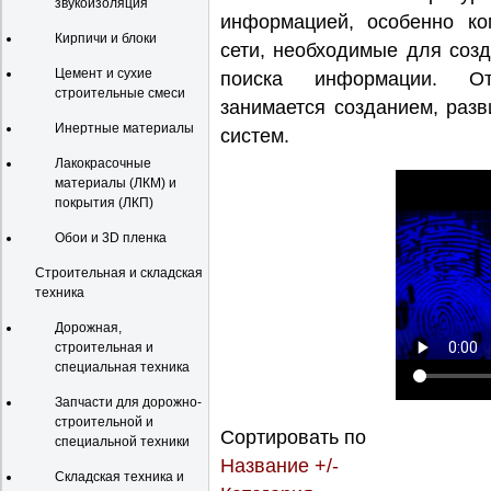
звукоизоляция
информацией, особенно ко
Кирпичи и блоки
сети, необходимые для созд
Цемент и сухие
поиска информации. От
строительные смеси
занимается созданием, раз
Инертные материалы
систем.
Лакокрасочные
материалы (ЛКМ) и
покрытия (ЛКП)
Обои и 3D пленка
Строительная и складская
техника
Дорожная,
строительная и
специальная техника
Запчасти для дорожно-
строительной и
Сортировать по
специальной техники
Название +/-
Складская техника и