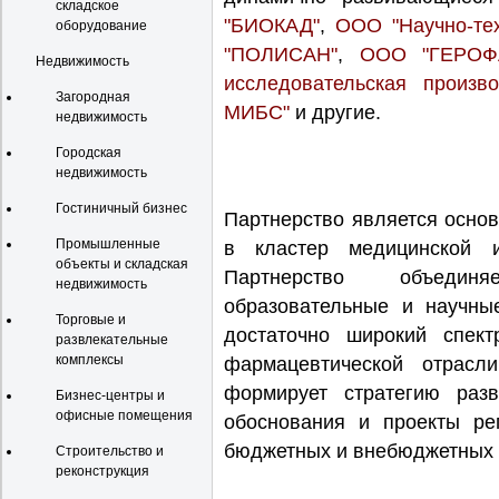
складское
"БИОКАД"
,
ООО "Научно-те
оборудование
"ПОЛИСАН"
,
ООО "ГЕРОФ
Недвижимость
исследовательская произв
Загородная
МИБС"
и другие.
недвижимость
Городская
недвижимость
Гостиничный бизнес
Партнерство является осно
Промышленные
в кластер медицинской и
объекты и складская
Партнерство объединя
недвижимость
образовательные и научны
Торговые и
достаточно широкий спек
развлекательные
комплексы
фармацевтической отрасл
формирует стратегию разв
Бизнес-центры и
офисные помещения
обоснования и проекты ре
бюджетных и внебюджетных 
Строительство и
реконструкция