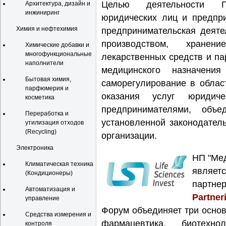
Целью деятельности П
Архитектура, дизайн и
инжиниринг
юридических лиц и предпр
Химия и нефтехимия
предпринимательская деяте
производством, хранени
Химические добавки и
многофункциональные
лекарственных средств и п
наполнители
медицинского назначени
Бытовая химия,
саморегулирование в облас
парфюмерия и
оказания услуг юридич
косметика
предпринимателями, объ
Переработка и
установленной законодател
утилизация отходов
(Recycling)
организации.
Электроника
НП "Мед
Климатическая техника
являе
(Кондиционеры)
партн
Автоматизация и
Partner
управление
Форум объединяет три основ
Средства измерения и
фармацевтика, биотехн
контроля