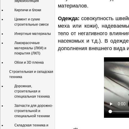
звукоизоляция
материалов.
Кирпичи и блоки
Одежда:
совокупность швейн
Цемент и сухие
строительные смеси
меха или кожи), надеваемы
тело от негативного влиян
Инертные материалы
насекомых и т.д.). В одежд
Лакокрасочные
дополнения внешнего вида и
материалы (ЛКМ) и
покрытия (ЛКП)
Обои и 3D пленка
Строительная и складская
техника
Дорожная,
строительная и
специальная техника
Запчасти для дорожно-
строительной и
специальной техники
Складская техника и