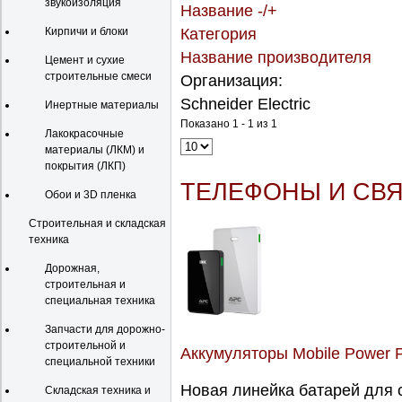
звукоизоляция
Название -/+
Кирпичи и блоки
Категория
Название производителя
Цемент и сухие
строительные смеси
Организация:
Schneider Electric
Инертные материалы
Показано 1 - 1 из 1
Лакокрасочные
материалы (ЛКМ) и
покрытия (ЛКП)
ТЕЛЕФОНЫ И СВ
Обои и 3D пленка
Строительная и складская
техника
Дорожная,
строительная и
специальная техника
Запчасти для дорожно-
строительной и
Аккумуляторы Mobile Power Pa
специальной техники
Новая линейка батарей для 
Складская техника и