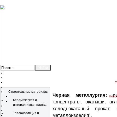
У
Каталог
Строительные материалы
Черная металлургия:
изд
Новос
Керамическая и
концентраты, окатыши, агл
интерактивная плитка
холоднокатаный прокат,
Теплоизоляция и
металлоизделия).