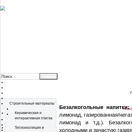
У
Каталог
Строительные материалы
Безалкогольные напитки:
Новос
Керамическая и
лимонад, газированная/нега
интерактивная плитка
лимонад и т.д.). Безалко
Теплоизоляция и
холодными и зачастую газир