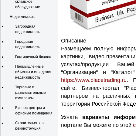
складское
оборудование
Недвижимость
Загородная
недвижимость
Описание
Городская
недвижимость
Размещаем полную информа
картинки, видео-презентац
Гостиничный бизнес
услугах/продукции Ваше
Промышленные
"Организации" и "Каталог"
объекты и складская
недвижимость
https://www.placetrading.ru
. 
Торговые и
сайте. Бизнес-портал "Pl
развлекательные
партнером на различных 
комплексы
территории Российской Феде
Бизнес-центры и
офисные помещения
Узнать
варианты информ
Строительство и
портале Вы можете по этой
с
реконструкция