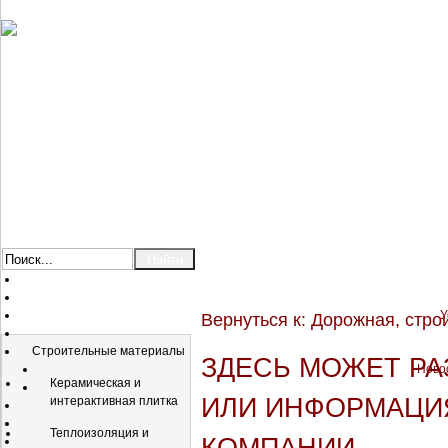
У
Вернуться к: Дорожная, стро
Каталог
Строительные материалы
ЗДЕСЬ МОЖЕТ Р
Новос
Керамическая и
ИЛИ ИНФОРМАЦИЯ
интерактивная плитка
Теплоизоляция и