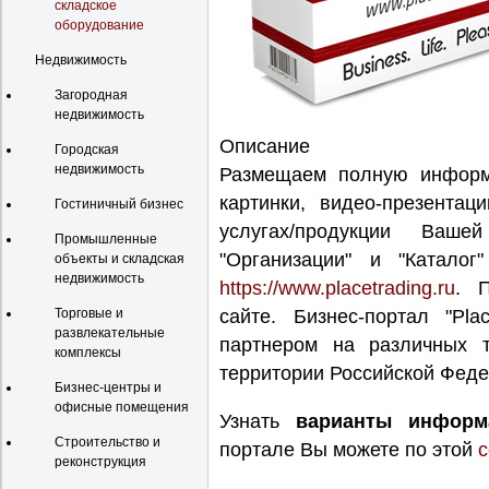
складское
оборудование
Недвижимость
Загородная
недвижимость
Описание
Городская
недвижимость
Размещаем полную информа
картинки, видео-презентац
Гостиничный бизнес
услугах/продукции Ваше
Промышленные
"Организации" и "Каталог"
объекты и складская
недвижимость
https://www.placetrading.ru
. 
Торговые и
сайте. Бизнес-портал "Pl
развлекательные
партнером на различных 
комплексы
территории Российской Феде
Бизнес-центры и
офисные помещения
Узнать
варианты информ
Строительство и
портале Вы можете по этой
с
реконструкция