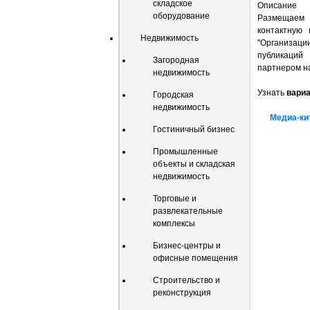
складское
Описание
оборудование
Размещаем п
контактную 
Недвижимость
"Организаци
публикаций 
Загородная
партнером н
недвижимость
Узнать
вари
Городская
недвижимость
Медиа-ки
Гостиничный бизнес
Промышленные
объекты и складская
недвижимость
Торговые и
развлекательные
комплексы
Бизнес-центры и
офисные помещения
Строительство и
реконструкция