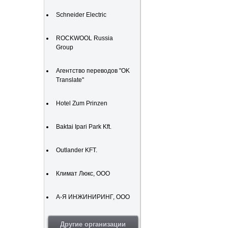
Schneider Electric
ROCKWOOL Russia
Group
Агентство переводов "OK
Translate"
Hotel Zum Prinzen
Baktai Ipari Park Kft.
Outlander KFT.
Климат Люкс, ООО
А-Я ИНЖИНИРИНГ, ООО
Другие организации