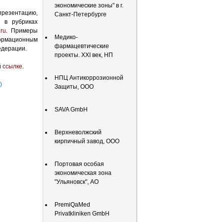
экономические зоны" в г.
презентацию,
Санкт-Петербурге
и в рубриках
.ru
. Примеры
Медико-
формационным
фармацевтические
едерации.
проекты. XXI век, НП
й
ссылке
.
НПЦ Антикоррозионной
)
Защиты, ООО
SAVA GmbH
Верхневолжский
кирпичный завод, ООО
Портовая особая
экономическая зона
"Ульяновск", АО
PremiQaMed
Privatkliniken GmbH