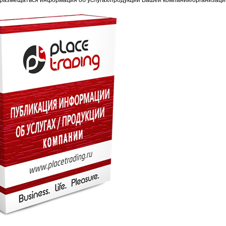
 размещаться информация об услугах/продукции Вашей компании/организаци