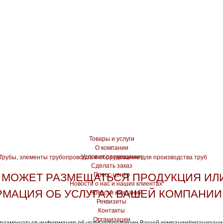
Товары и услуги
О компании
Условия размещения
 Трубы, элементы трубопроводов и оборудование для производства труб
Сделать заказ
 МОЖЕТ РАЗМЕЩАТЬСЯ ПРОДУКЦИЯ ИЛ
Пресс-центр
Новости о нас и наших клиентах
МАЦИЯ ОБ УСЛУГАХ ВАШЕЙ КОМПАНИИ
Новости компаний
Реквизиты
Контакты
Организации