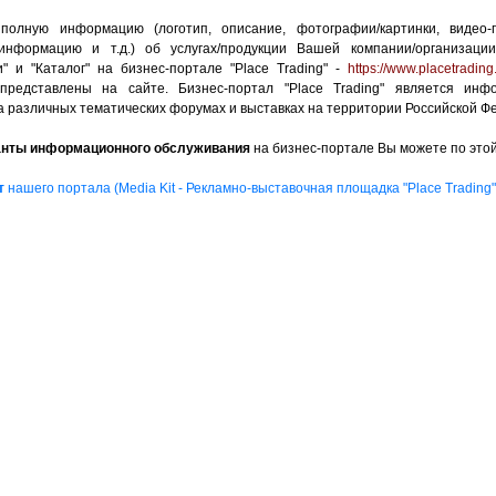
олную информацию (логотип, описание, фотографии/картинки, видео-
информацию и т.д.) об услугах/продукции Вашей компании/организаци
и" и "Каталог" на бизнес-портале "Place Trading" -
https://www.placetrading
представлены на сайте. Бизнес-портал "Place Trading" является ин
а различных тематических форумах и выставках на территории Российской Ф
анты информационного обслуживания
на бизнес-портале Вы можете по это
т
нашего портала (Media Kit - Рекламно-выставочная площадка "Place Trading"