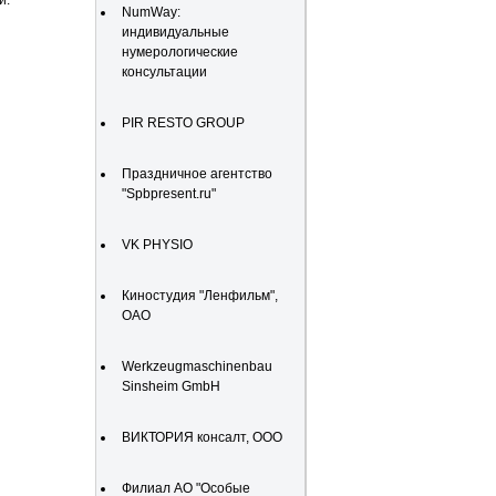
и.
NumWay:
индивидуальные
нумерологические
консультации
PIR RESTO GROUP
Праздничное агентство
"Spbpresent.ru"
VK PHYSIO
Киностудия "Ленфильм",
ОАО
Werkzeugmaschinenbau
Sinsheim GmbH
ВИКТОРИЯ консалт, ООО
Филиал АО "Особые