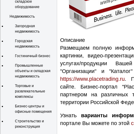
складское
оборудование
Недвижимость
Загородная
недвижимость
Описание
Городская
недвижимость
Размещаем полную информа
картинки, видео-презентац
Гостиничный бизнес
услугах/продукции Ваше
Промышленные
"Организации" и "Каталог"
объекты и складская
недвижимость
https://www.placetrading.ru
. 
Торговые и
сайте. Бизнес-портал "Pl
развлекательные
партнером на различных 
комплексы
территории Российской Феде
Бизнес-центры и
офисные помещения
Узнать
варианты информ
Строительство и
портале Вы можете по этой
с
реконструкция