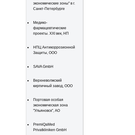
экономические зоны" в г.
Санкт-Петербурге
Медико-
фармацевтические
проекты. XXI век, НП
НПЦ Антикоррозионной
Защиты, ООО
SAVA GmbH
Верхневолжский
кирпичный завод, ООО
Портовая особая
экономическая зона
"Ульяновск", АО
PremiQaMed
Privatkliniken GmbH