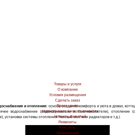
Товары и услуги
О компании
Условия размещения
Сделать заказ
Пресс-центр
оснабжения и отопления:
основа создания комфорта и уюта в домах, котте
Новости о нас и наших клиентах
рячее водоснабжение (водонагреватели и баки-накопители), отопление (
Новости компаний
), установка системы отопления "теплый пол" или радиаторов и т.д.).
Реквизиты
Контакты
Организации