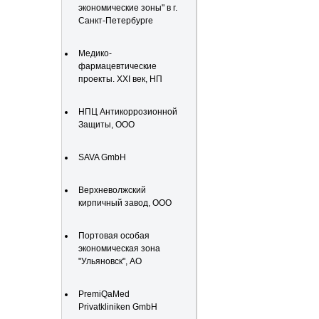
экономические зоны" в г.
Санкт-Петербурге
Медико-
фармацевтические
проекты. XXI век, НП
НПЦ Антикоррозионной
Защиты, ООО
SAVA GmbH
Верхневолжский
кирпичный завод, ООО
Портовая особая
экономическая зона
"Ульяновск", АО
PremiQaMed
Privatkliniken GmbH