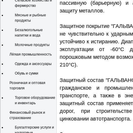
Сельское хозяйство и
пассивную (барьерную) и 
фермерство
защиту металлов.
Мясные и рыбные
продукты
Защитное покрытие "ГАЛЬВА
Безалкогольные
не чувствительно к ударны
напитки и вода
устойчиво к истиранию. Ди
Молочные продукты
эксплуатации от -60°С 
Лёгкая промышленность
порошковым методом возмож
Одежда и аксессуары
210°С).
Обувь и сумки
Защитный состав "ГАЛЬВА
Розничная и оптовая
гражданское и промышлен
торговля
транспорте, а также в эне
Торговое оборудование
защитный состав применяет
и инвентарь
дорог, при строительств
Финансовый рынок и
страхование
цинковании автотранспорта.
Бухгалтерские услуги и
налоговые