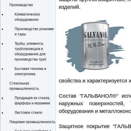
Производство
изделий.
Климатическое
оборудование
Производство упаковки
и тары
Трубы, элементы
трубопроводов и
оборудование для
производства труб
Бытовая техника и
электроника
свойства и характеризуется
Стекольная
промышленность
Состав "ГАЛЬВАНОЛ®" испо
Продукция из стекла,
наружных поверхностей,
фарфора и керамики
оборудования и металлоконс
Листовое стекло
Пищевая промышленность
Защитное покрытие "ГАЛЬ