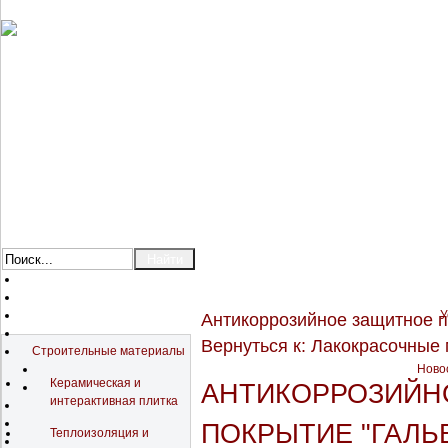
У
Антикоррозийное защитное 
Каталог
Вернуться к: Лакокрасочные
Строительные материалы
Новос
Керамическая и
АНТИКОРРОЗИЙН
интерактивная плитка
ПОКРЫТИЕ "ГАЛЬВ
Теплоизоляция и