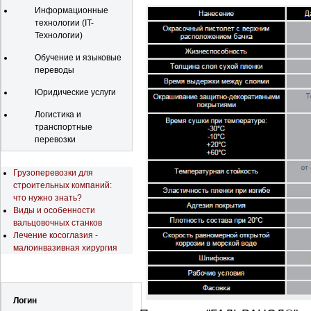
Информационные
технологии (IT-
Технологии)
Обучение и языковые
переводы
Юридические услуги
Логистика и
транспортные
перевозки
Последние новости
Грузоперевозки для
строительных компаний:
что нужно знать?
Виды и особенности
вальцовочных станков
Лечение косоглазия -
малоинвазивная хирургия
Регистрация
Логин