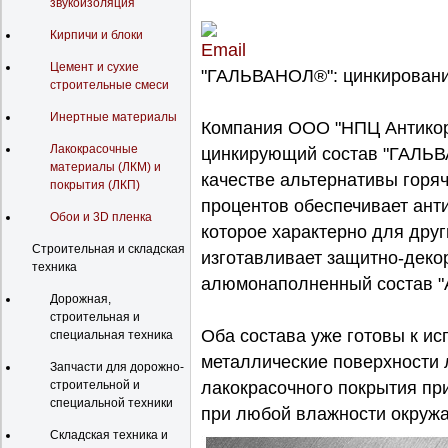
звукоизоляция
Кирпичи и блоки
Цемент и сухие
"ГАЛЬВАНОЛ®": цинкировани
строительные смеси
Инертные материалы
Компания ООО "НПЦ Антикор
Лакокрасочные
цинкирующий состав "ГАЛЬВ
материалы (ЛКМ) и
качестве альтернативы горяч
покрытия (ЛКП)
процентов обеспечивает ант
Обои и 3D пленка
которое характерно для дру
Строительная и складская
изготавливает защитно-дек
техника
алюмонаполненный состав 
Дорожная,
строительная и
Оба состава уже готовы к ис
специальная техника
металлические поверхности
Запчасти для дорожно-
строительной и
лакокрасочного покрытия при
специальной техники
при любой влажности окруж
Складская техника и