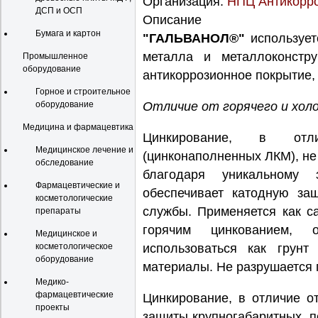
Организация:
НПЦ Антикорр
ДСП и ОСП
Описание
Бумага и картон
"ГАЛЬВАНОЛ®"
использует
металла и металлоконстру
Промышленное
оборудование
антикоррозионное покрытие,
Горное и строительное
оборудование
Отличие от горячего и хол
Медицина и фармацевтика
Цинкирование, в отл
Медицинское лечение и
(цинконаполненных ЛКМ), н
обследование
благодаря уникальному з
Фармацевтические и
обеспечивает катодную за
косметологические
службы. Применяется как с
препараты
горячим цинкованием, 
Медицинское и
косметологическое
использоваться как грун
оборудование
материалы. Не разрушается 
Медико-
фармацевтические
Цинкирование, в отличие о
проекты
защиты крупногабаритных, п