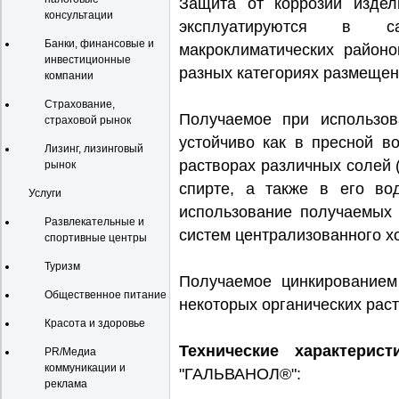
Защита от коррозии издел
консультации
эксплуатируются в 
Банки, финансовые и
макроклиматических район
инвестиционные
разных категориях размещен
компании
Страхование,
Получаемое при использо
страховой рынок
устойчиво как в пресной в
Лизинг, лизинговый
растворах различных солей (
рынок
спирте, а также в его во
Услуги
использование получаемых 
Развлекательные и
систем централизованного х
спортивные центры
Туризм
Получаемое цинкированием
Общественное питание
некоторых органических раст
Красота и здоровье
Технические характерист
PR/Медиа
коммуникации и
"ГАЛЬВАНОЛ®":
реклама