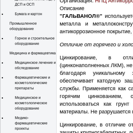
Организация:
НПЦ Антикорр
ДСП и ОСП
Описание
Бумага и картон
"ГАЛЬВАНОЛ®"
использует
металла и металлоконстру
Промышленное
оборудование
антикоррозионное покрытие,
Горное и строительное
оборудование
Отличие от горячего и хол
Медицина и фармацевтика
Цинкирование, в отл
Медицинское лечение и
(цинконаполненных ЛКМ), н
обследование
благодаря уникальному з
Фармацевтические и
обеспечивает катодную за
косметологические
службы. Применяется как с
препараты
горячим цинкованием, 
Медицинское и
косметологическое
использоваться как грун
оборудование
материалы. Не разрушается 
Медико-
фармацевтические
Цинкирование, в отличие о
проекты
защиты крупногабаритных, п