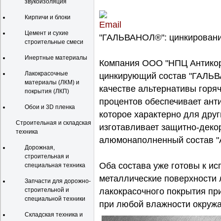
звукоизоляция
Кирпичи и блоки
Цемент и сухие
"ГАЛЬВАНОЛ®": цинкировани
строительные смеси
Инертные материалы
Компания ООО "НПЦ Антикор
Лакокрасочные
цинкирующий состав "ГАЛЬВ
материалы (ЛКМ) и
качестве альтернативы горяч
покрытия (ЛКП)
процентов обеспечивает ант
Обои и 3D пленка
которое характерно для дру
Строительная и складская
изготавливает защитно-дек
техника
алюмонаполненный состав 
Дорожная,
строительная и
Оба состава уже готовы к ис
специальная техника
металлические поверхности
Запчасти для дорожно-
строительной и
лакокрасочного покрытия при
специальной техники
при любой влажности окруж
Складская техника и