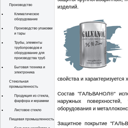
Производство
изделий.
Климатическое
оборудование
Производство упаковки
и тары
Трубы, элементы
трубопроводов и
оборудование для
производства труб
Бытовая техника и
электроника
свойства и характеризуется
Стекольная
промышленность
Состав "ГАЛЬВАНОЛ®" испо
Продукция из стекла,
наружных поверхностей,
фарфора и керамики
оборудования и металлоконс
Листовое стекло
Пищевая промышленность
Защитное покрытие "ГАЛЬ