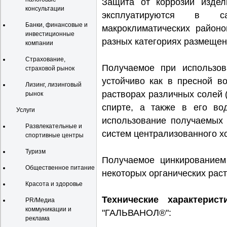
Защита от коррозии издел
консультации
эксплуатируются в 
Банки, финансовые и
макроклиматических район
инвестиционные
разных категориях размещен
компании
Страхование,
Получаемое при использо
страховой рынок
устойчиво как в пресной в
Лизинг, лизинговый
растворах различных солей (
рынок
спирте, а также в его во
Услуги
использование получаемых 
Развлекательные и
систем централизованного х
спортивные центры
Туризм
Получаемое цинкированием
Общественное питание
некоторых органических раст
Красота и здоровье
Технические характерист
PR/Медиа
коммуникации и
"ГАЛЬВАНОЛ®":
реклама