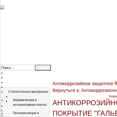
У
Антикоррозийное защитное 
Каталог
Вернуться к: Антикоррозион
Строительные материалы
Новос
Керамическая и
АНТИКОРРОЗИЙН
интерактивная плитка
ПОКРЫТИЕ "ГАЛЬВ
Теплоизоляция и