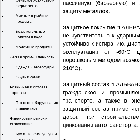
Сельское хозяйство и
пассивную (барьерную) и 
фермерство
защиту металлов.
Мясные и рыбные
продукты
Защитное покрытие "ГАЛЬВА
Безалкогольные
не чувствительно к ударны
напитки и вода
устойчиво к истиранию. Ди
Молочные продукты
эксплуатации от -60°С 
Лёгкая промышленность
порошковым методом возмож
Одежда и аксессуары
210°С).
Обувь и сумки
Защитный состав "ГАЛЬВА
Розничная и оптовая
гражданское и промышлен
торговля
транспорте, а также в эне
Торговое оборудование
защитный состав применяет
и инвентарь
дорог, при строительств
Финансовый рынок и
страхование
цинковании автотранспорта.
Бухгалтерские услуги и
налоговые