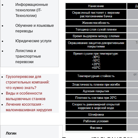
Информационные
технологии (IT-
Технологии)
Обучение и языковые
переводы
Юридические услуги
Логистика и
транспортные
перевозки
Последние новости
Грузоперевозки для
строительных компаний:
что нужно знать?
Виды и особенности
вальцовочных станков
Лечение косоглазия -
малоинвазивная хирургия
Регистрация
Логин