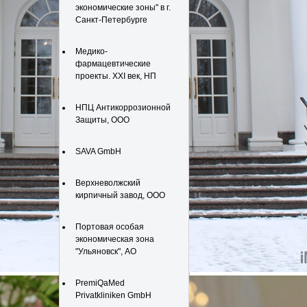
экономические зоны" в г.
Санкт-Петербурге
Медико-
фармацевтические
проекты. XXI век, НП
НПЦ Антикоррозионной
Защиты, ООО
SAVA GmbH
Верхневолжский
кирпичный завод, ООО
Портовая особая
экономическая зона
"Ульяновск", АО
PremiQaMed
Privatkliniken GmbH