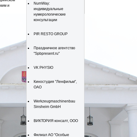
Софийском
NumWay:
ким и
индивидуальные
нумерологические
консультации
PIR RESTO GROUP
Праздничное агентство
"Spbpresent.ru"
VK PHYSIO
Киностудия "Ленфильм",
ОАО
Werkzeugmaschinenbau
Sinsheim GmbH
ВИКТОРИЯ консалт, ООО
Филиал АО "Особые