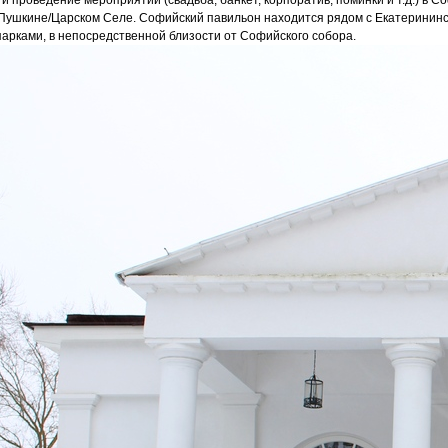
и проведение мероприятий (свадьба, банкет, корпоратив, поминки и т.д.) в 
 Пушкине/Царском Селе. Софийский павильон находится рядом с Екатерининс
арками, в непосредственной близости от Софийского собора.