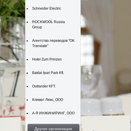
Schneider Electric
ROCKWOOL Russia
Group
Агентство переводов "OK
Translate"
Hotel Zum Prinzen
Baktai Ipari Park Kft.
Outlander KFT.
Климат Люкс, ООО
А-Я ИНЖИНИРИНГ, ООО
Другие организации