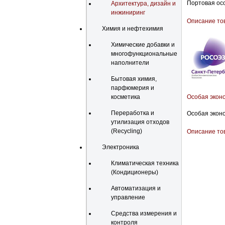
Портовая осо
Архитектура, дизайн и
инжиниринг
Описание то
Химия и нефтехимия
Химические добавки и
многофункциональные
наполнители
Бытовая химия,
парфюмерия и
Особая эконо
косметика
Переработка и
Особая эконо
утилизация отходов
(Recycling)
Описание то
Электроника
Климатическая техника
(Кондиционеры)
Автоматизация и
управление
Средства измерения и
контроля