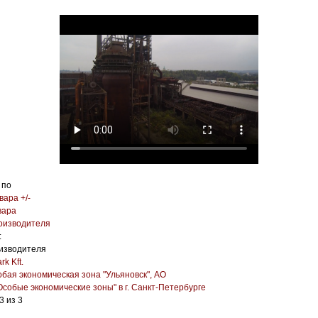
 по
вара +/-
вара
оизводителя
:
изводителя
rk Kft.
бая экономическая зона "Ульяновск", АО
собые экономические зоны" в г. Санкт-Петербурге
3 из 3