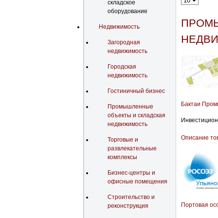
складское
оборудование
ПРОМЫ
Недвижимость
НЕДВ
Загородная
недвижимость
Городская
недвижимость
Гостиничный бизнес
Бактаи Про
Промышленные
объекты и складская
Инвестиционн
недвижимость
Описание то
Торговые и
развлекательные
комплексы
Бизнес-центры и
офисные помещения
Строительство и
Портовая осо
реконструкция