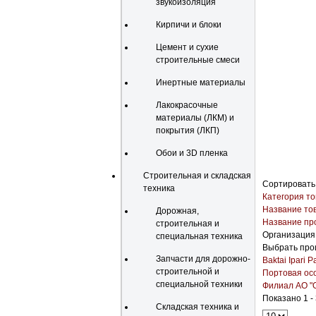
звукоизоляция
Кирпичи и блоки
Цемент и сухие
строительные смеси
Инертные материалы
Лакокрасочные
материалы (ЛКМ) и
покрытия (ЛКП)
Обои и 3D пленка
Строительная и складская
Сортировать
техника
Категория то
Название то
Дорожная,
Название пр
строительная и
Организация
специальная техника
Выбрать про
Запчасти для дорожно-
Baktai Ipari Pa
строительной и
Портовая осо
специальной техники
Филиал АО "О
Показано 1 - 
Складская техника и