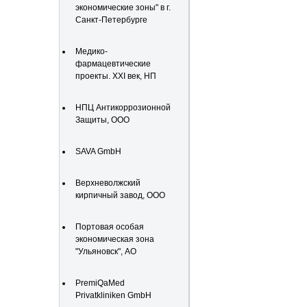
экономические зоны" в г.
Санкт-Петербурге
Медико-
фармацевтические
проекты. XXI век, НП
НПЦ Антикоррозионной
Защиты, ООО
SAVA GmbH
Верхневолжский
кирпичный завод, ООО
Портовая особая
экономическая зона
"Ульяновск", АО
PremiQaMed
Privatkliniken GmbH