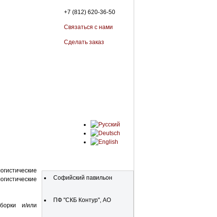
+7 (812) 620-36-50
Связаться с нами
Сделать заказ
Организации
огистические
Софийский павильон
огистические
ПФ "СКБ Контур", АО
борки и/или