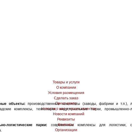
Товары и услуги
О компании
Условия размещения
Сделать заказ
Пресс-центр
ные объекты:
производственные комплексы (заводы, фабрики и т.п.), л
Новости о нас и наших клиентах
адские комплексы, технопарки, индустриальные парки, промышленно-л
Новости компаний
Реквизиты
Контакты
ьно-логистические парки:
современные комплексы для логистики, с
Организации
.