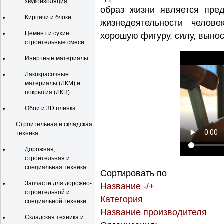
звукоизоляция
образ жизни является пре
Кирпичи и блоки
жизнедеятельности челове
Цемент и сухие
хорошую фигуру, силу, выносл
строительные смеси
Инертные материалы
Лакокрасочные
материалы (ЛКМ) и
покрытия (ЛКП)
Обои и 3D пленка
Строительная и складская
техника
Дорожная,
строительная и
специальная техника
Сортировать по
Запчасти для дорожно-
Название -/+
строительной и
Категория
специальной техники
Название производителя
Складская техника и