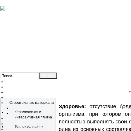
У
Каталог
Строительные материалы
Здоровье:
отсутствие боле
Новос
Керамическая и
организма, при котором о
интерактивная плитка
полностью выполнять свои ф
Теплоизоляция и
одна из основных составля