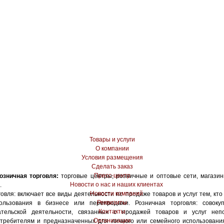
Товары и услуги
О компании
Условия размещения
Сделать заказ
Пресс-центр
озничная торговля:
торговые центры, розничные и оптовые сети, магазины,
Новости о нас и наших клиентах
.
Новости компаний
овля: включает все виды деятельности по продаже товаров и услуг тем, кт
Реквизиты
ользования в бизнесе или перепродажи. Розничная торговля: совокуп
Контакты
ательской деятельности, связанных с продажей товаров и услуг непо
Организации
требителям и предназначенных для личного или семейного использовани