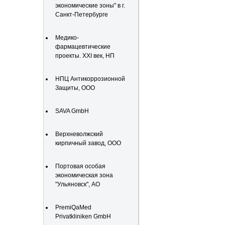
экономические зоны" в г.
Санкт-Петербурге
Медико-
фармацевтические
проекты. XXI век, НП
НПЦ Антикоррозионной
Защиты, ООО
SAVA GmbH
Верхневолжский
кирпичный завод, ООО
Портовая особая
экономическая зона
"Ульяновск", АО
PremiQaMed
Privatkliniken GmbH