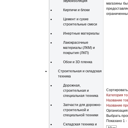
звукоизоляция
магазины бы
предоставл
Кирпичи и блоки
ограниченны
Цемент и сухие
строительные смеси
Инертные материалы
Лакокрасочные
материалы (ЛКМ) и
покрытия (ЛКП)
Обои и 3D пленка
Строительная и складская
техника
Дорожная,
Сортировать
строительная и
Категория то
специальная техника
Название то
Запчасти для дорожно-
Название пр
строительной и
Организация
специальной техники
Выбрать про
Показано 1 - 
Складская техника и