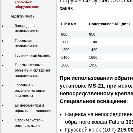
погрузочных зубьев CAT J-46
складское
оборудование
заказ
Недвижимость
ШР в мм
Содержание SAE (лит.)
Загородная
недвижимость
800
950
Городская
1000
1180
недвижимость
1200
1420
Гостиничный бизнес
1400
1660
Промышленные
1600
1950
объекты и складская
недвижимость
При использовании обратно
установке MS-21, при испо
Торговые и
развлекательные
непосредственному крепл
комплексы
Специальное оснащение:
Бизнес-центры и
офисные помещения
Наценка на непосредствен
Строительство и
обратного ковша Futura
36
реконструкция
Грузовой крюк (10 т)
215,0