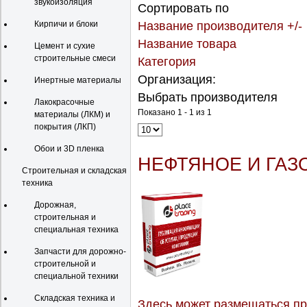
звукоизоляция
Сортировать по
Кирпичи и блоки
Название производителя +/-
Название товара
Цемент и сухие
строительные смеси
Категория
Организация:
Инертные материалы
Выбрать производителя
Лакокрасочные
Показано 1 - 1 из 1
материалы (ЛКМ) и
покрытия (ЛКП)
Обои и 3D пленка
НЕФТЯНОЕ И ГАЗ
Строительная и складская
техника
Дорожная,
строительная и
специальная техника
Запчасти для дорожно-
строительной и
специальной техники
Складская техника и
Здесь может размещаться пр