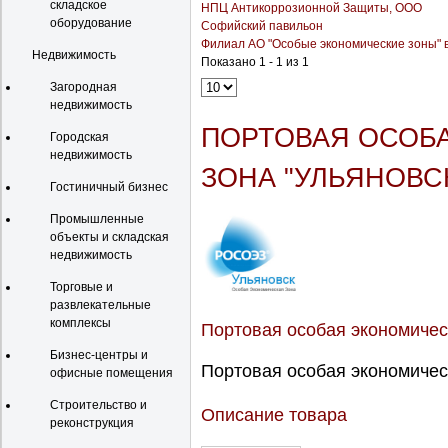
складское
НПЦ Антикоррозионной Защиты, ООО
оборудование
Софийский павильон
Филиал АО "Особые экономические зоны" в
Недвижимость
Показано 1 - 1 из 1
Загородная
недвижимость
ПОРТОВАЯ ОСОБ
Городская
недвижимость
ЗОНА "УЛЬЯНОВСК
Гостиничный бизнес
Промышленные
объекты и складская
недвижимость
Торговые и
развлекательные
комплексы
Портовая особая экономичес
Бизнес-центры и
Портовая особая экономическ
офисные помещения
Строительство и
Описание товара
реконструкция