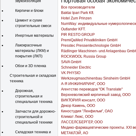
Портовая особая экономичес
звукоизоляция
Все производители
Кирпичи и блоки
Baktai Ipari Park Kft.
Hotel Zum Prinzen
Цемент и сухие
NumWay: индивидуальные нумерологическ
строительные смеси
Outlander KFT.
PIR RESTO GROUP
Инертные материалы
PremiQaMed Privatkliniken GmbH
Лакокрасочные
Presstec Pressentechnologie GmbH
материалы (ЛКМ) и
Rädlinger Maschinen- und Anlagenbau Gmb
покрытия (ЛКП)
ROCKWOOL Russia Group
SAVA GmbH
Обои и 3D пленка
Schneider Electric
VK PHYSIO
Строительная и складская
Werkzeugmaschinenbau Sinsheim GmbH
техника
А-Я ИНЖИНИРИНГ, ООО
Агентство переводов "OK Translate"
Дорожная,
Верхневолжский кирпичный завод, ООО
строительная и
ВИКТОРИЯ консалт, ООО
специальная техника
Декор Камень, ООО
Киностудия "Ленфильм", ОАО
Запчасти для дорожно-
Климат Люкс, ООО
строительной и
ЛАССЕЛСБЕРГЕР, ООО
специальной техники
Медико-фармацевтические проекты. XXI ве
Складская техника и
МЕТАКЛЭЙ, АО