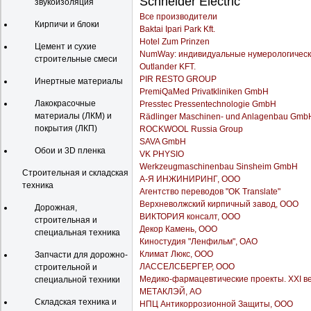
Schneider Electric
звукоизоляция
Все производители
Кирпичи и блоки
Baktai Ipari Park Kft.
Hotel Zum Prinzen
Цемент и сухие
NumWay: индивидуальные нумерологическ
строительные смеси
Outlander KFT.
PIR RESTO GROUP
Инертные материалы
PremiQaMed Privatkliniken GmbH
Лакокрасочные
Presstec Pressentechnologie GmbH
материалы (ЛКМ) и
Rädlinger Maschinen- und Anlagenbau Gmb
покрытия (ЛКП)
ROCKWOOL Russia Group
SAVA GmbH
Обои и 3D пленка
VK PHYSIO
Werkzeugmaschinenbau Sinsheim GmbH
Строительная и складская
А-Я ИНЖИНИРИНГ, ООО
техника
Агентство переводов "OK Translate"
Верхневолжский кирпичный завод, ООО
Дорожная,
ВИКТОРИЯ консалт, ООО
строительная и
Декор Камень, ООО
специальная техника
Киностудия "Ленфильм", ОАО
Климат Люкс, ООО
Запчасти для дорожно-
ЛАССЕЛСБЕРГЕР, ООО
строительной и
Медико-фармацевтические проекты. XXI ве
специальной техники
МЕТАКЛЭЙ, АО
Складская техника и
НПЦ Антикоррозионной Защиты, ООО