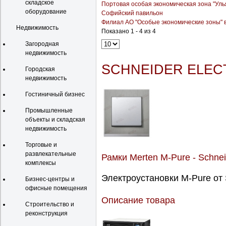
складское
Портовая особая экономическая зона "Уль
оборудование
Софийский павильон
Филиал АО "Особые экономические зоны" в
Недвижимость
Показано 1 - 4 из 4
Загородная
недвижимость
SCHNEIDER ELEC
Городская
недвижимость
Гостиничный бизнес
Промышленные
объекты и складская
недвижимость
Торговые и
развлекательные
Рамки Merten M-Pure - Schneid
комплексы
Электроустановки M-Pure от S
Бизнес-центры и
офисные помещения
Описание товара
Строительство и
реконструкция