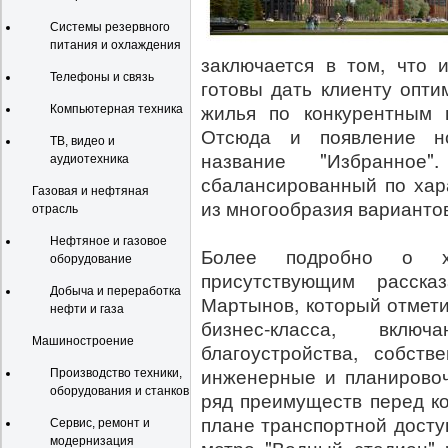
Системы резервного
питания и охлаждения
заключается в том, что 
Телефоны и связь
готовы дать клиенту опт
жилья по конкурентным ц
Компьютерная техника
Отсюда и появление но
ТВ, видео и
название "Избранное
аудиотехника
сбалансированный по хар
Газовая и нефтяная
из многообразия варианто
отрасль
Нефтяное и газовое
Более подробно о ха
оборудование
присутствующим расска
Добыча и переработка
Мартынов, который отмети
нефти и газа
бизнес-класса, вклю
Машиностроение
благоустройства, собств
инженерные и планировоч
Производство техники,
оборудования и станков
ряд преимуществ перед ко
плане транспортной досту
Сервис, ремонт и
модернизация