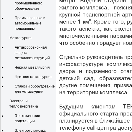
метро "Водный стадион" 
промышленного
жилого комплекса, - поясн
оборудования
крупной транспортной арт
Промышленные и
менее 1 км". Кроме того, 
автомобильные
такого аспекта, как экол
подшипники
многочисленными парками
Металлургия
что особенно порадует нов
Антикоррозионная
защита
Отдельно руководитель пр
металлоконструкций
инфраструктуре комплекс
Черная металлургия
двора и подземного отап
детский сад, образовате
Цветная металлургия
другие помещения, призв
Станки и оборудование
на территории комплекса.
для металлургии
Электро- и
Будущим клиентам TE
теплоэнергетика
официального старта прод
Электрические
планируется в ближайшее 
подстанции
телефону call-центра дос
Электроустановка