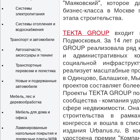
"Маяковский", которое 
бизнес-класса в Москве 
Системы
электропитания
этапа строительства.
Системы отопления и
водоснабжения
TEKTA GROUP
входит 
Подмосковья. За 14 лет 
Транспорт и автомобили
GROUP реализовала ряд к
Автозапчасти,
и административных ко
аксессуары и тюнинг
социальной инфрастру
Транспортные
реализует масштабные про
перевозки и логистика
в Одинцово, Балашихе, М
Новые и подержанные
проектов составляет более
автомобили
Проекты TEKTA GROUP пол
Мебель, лес и
сообщества - компания удо
деревообработка
сфере недвижимости. Она
Мебель для дома и
строительства в рамках
офиса
конгресса и вошла в спи
Ламинированные
издания Urbanus.ru. В 
напольные покрытия и
удостоена премии "Компа
древесные плиты МДФ,