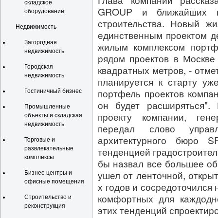
Глава компании рассказ
складское
GROUP и ближайших п
оборудование
строительства. Новый жи
Недвижимость
единственным проектом д
Загородная
жилым комплексом порт
недвижимость
рядом проектов в Москве
Городская
квадратных метров, - отме
недвижимость
планируется к старту уж
портфель проектов компани
Гостиничный бизнес
он будет расширяться".
Промышленные
проекту компании, ге
объекты и складская
недвижимость
передал слово управл
архитектурного бюро 
Торговые и
развлекательные
тенденцией градостроител
комплексы
бы назвал все большее об
ушел от ленточной, откры
Бизнес-центры и
офисные помещения
х годов и сосредоточился 
комфортных для каждодн
Строительство и
реконструкция
этих тенденций спроектиро